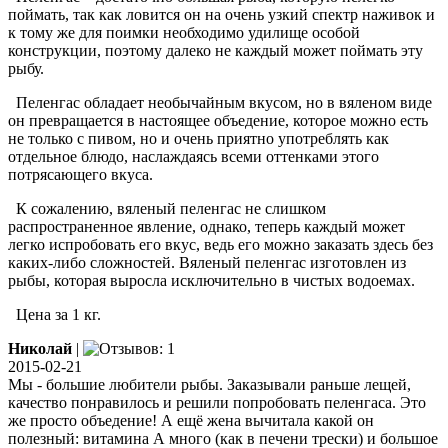
поймать, так как ловится он на очень узкий спектр наживок и
к тому же для поимки необходимо удилище особой
конструкции, поэтому далеко не каждый может поймать эту
рыбу.
Пеленгас обладает необычайным вкусом, но в вяленом виде
он превращается в настоящее объедение, которое можно есть
не только с пивом, но и очень приятно употреблять как
отдельное блюдо, наслаждаясь всеми оттенками этого
потрясающего вкуса.
К сожалению, вяленый пеленгас не слишком
распространенное явление, однако, теперь каждый может
легко испробовать его вкус, ведь его можно заказать здесь без
каких-либо сложностей. Вяленый пеленгас изготовлен из
рыбы, которая выросла исключительно в чистых водоемах.
Цена за 1 кг.
Николай
|
2015-02-21
Мы - большие любители рыбы. Заказывали раньше лещей,
качество понравилось и решили попробовать пеленгаса. Это
же просто объедение! А ещё жена вычитала какой он
полезный: витамина А много (как в печени трески) и большое