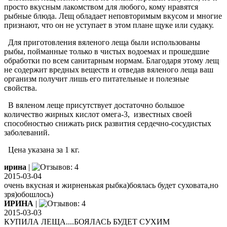
просто вкусным лакомством для любого, кому нравятся
рыбные блюда. Лещ обладает неповторимым вкусом и многие
признают, что он не уступает в этом плане щуке или судаку.
Для приготовления вяленого леща были использованы
рыбы, пойманные только в чистых водоемах и прошедшие
обработки по всем санитарным нормам. Благодаря этому лещ
не содержит вредных веществ и отведав вяленого леща ваш
организм получит лишь его питательные и полезные
свойства.
В вяленом леще присутствует достаточно большое
количество жирных кислот омега-3, известных своей
способностью снижать риск развития сердечно-сосудистых
заболеваний.
Цена указана за 1 кг.
ирина
|
2015-03-04
очень вкусная и жирненькая рыбка)боялась будет суховата,но
зря)обошлось)
ИРИНА
|
2015-03-03
КУПИЛА ЛЕЩА....БОЯЛАСЬ БУДЕТ СУХИМ