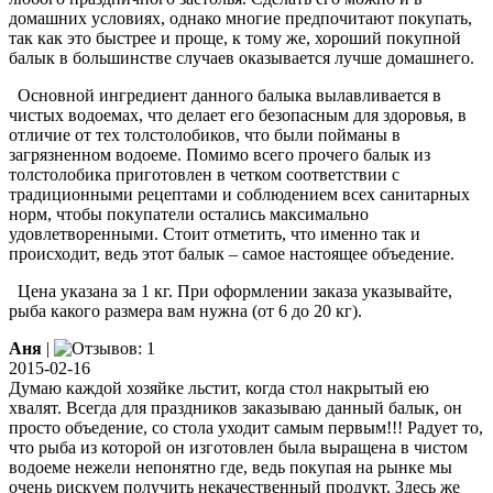
домашних условиях, однако многие предпочитают покупать,
так как это быстрее и проще, к тому же, хороший покупной
балык в большинстве случаев оказывается лучше домашнего.
Основной ингредиент данного балыка вылавливается в
чистых водоемах, что делает его безопасным для здоровья, в
отличие от тех толстолобиков, что были пойманы в
загрязненном водоеме. Помимо всего прочего балык из
толстолобика приготовлен в четком соответствии с
традиционными рецептами и соблюдением всех санитарных
норм, чтобы покупатели остались максимально
удовлетворенными. Стоит отметить, что именно так и
происходит, ведь этот балык – самое настоящее объедение.
Цена указана за 1 кг. При оформлении заказа указывайте,
рыба какого размера вам нужна (от 6 до 20 кг).
Аня
|
2015-02-16
Думаю каждой хозяйке льстит, когда стол накрытый ею
хвалят. Всегда для праздников заказываю данный балык, он
просто объедение, со стола уходит самым первым!!! Радует то,
что рыба из которой он изготовлен была выращена в чистом
водоеме нежели непонятно где, ведь покупая на рынке мы
очень рискуем получить некачественный продукт. Здесь же