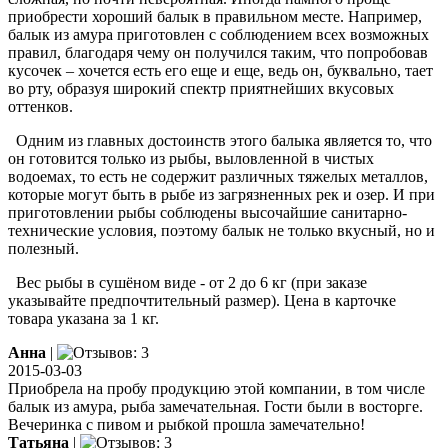
приобрести хороший балык в правильном месте. Например,
балык из амура приготовлен с соблюдением всех возможных
правил, благодаря чему он получился таким, что попробовав
кусочек – хочется есть его еще и еще, ведь он, буквально, тает
во рту, образуя широкий спектр приятнейших вкусовых
оттенков.
Одним из главных достоинств этого балыка является то, что
он готовится только из рыбы, выловленной в чистых
водоемах, то есть не содержит различных тяжелых металлов,
которые могут быть в рыбе из загрязненных рек и озер. И при
приготовлении рыбы соблюдены высочайшие санитарно-
технические условия, поэтому балык не только вкусный, но и
полезный.
Вес рыбы в сушёном виде - от 2 до 6 кг (при заказе
указывайте предпочтительный размер). Цена в карточке
товара указана за 1 кг.
Анна
|
2015-03-03
Приобрела на пробу продукцию этой компании, в том числе
балык из амура, рыба замечательная. Гости были в восторге.
Вечеринка с пивом и рыбкой прошла замечательно!
Татьяна
|