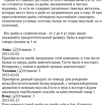
он готовится только из рыбы, выловленной в чистых
водоемах, то есть не содержит различных тяжелых металлов,
которые могут быть в рыбе из загрязненных рек и озер. И при
приготовлении рыбы соблюдены высочайшие санитарно-
технические условия, поэтому балык не только вкусный, но и
полезный.
Вес рыбы в сушёном виде - от 2 до 6 кг (при заказе
указывайте предпочтительный размер). Цена в карточке
товара указана за 1 кг.
Анна
|
2015-03-03
Приобрела на пробу продукцию этой компании, в том числе
балык из амура, рыба замечательная. Гости были в восторге.
Вечеринка с пивом и рыбкой прошла замечательно!
Татьяна
|
2015-03-01
Приобрела данный продукт по поводу дня рождения
мужа.Восхитительный балык:жирный, с непревзойденным
ароматом и нежным вкусом.Гости и муж в восторге.Будем
заказывать еще!Большое спасибо за качественный товар !
Влад
|
2015-02-15
Взял немного такой рыбы на пробу себе в бар. Клиенты