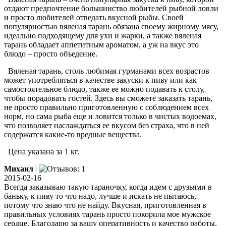
отдают предпочтение большинство любителей рыбной ловли
и просто любителей отведать вкусной рыбы. Своей
популярностью вяленая тарань обязана своему жирному мясу,
идеально подходящему для ухи и жарки, а также вяленая
тарань обладает аппетитным ароматом, а уж на вкус это
блюдо – просто объедение.
Вяленая тарань, столь любимая гурманами всех возрастов
может употребляться в качестве закуски к пиву или как
самостоятельное блюдо, также ее можно подавать к столу,
чтобы порадовать гостей. Здесь вы сможете заказать тарань,
не просто правильно приготовленную с соблюдением всех
норм, но сама рыба еще и ловится только в чистых водоемах,
что позволяет наслаждаться ее вкусом без страха, что в ней
содержатся какие-то вредные вещества.
Цена указана за 1 кг.
Михаил
|
2015-02-16
Всегда заказываю такую тараночку, когда идем с друзьями в
баньку, к пиву то что надо, лучше и искать не пытаюсь,
потому что знаю что не найду. Вкусная, приготовленная в
правильных условиях тарань просто покорила мое мужское
сердце. Благодарю за вашу оперативность и качество работы,