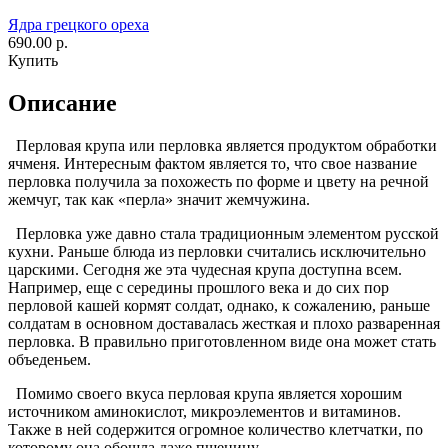
Ядра грецкого ореха
690.00 р.
Купить
Описание
Перловая крупа или перловка является продуктом обработки
ячменя. Интересным фактом является то, что свое название
перловка получила за похожесть по форме и цвету на речной
жемчуг, так как «перла» значит жемчужина.
Перловка уже давно стала традиционным элементом русской
кухни. Раньше блюда из перловки считались исключительно
царскими. Сегодня же эта чудесная крупа доступна всем.
Например, еще с середины прошлого века и до сих пор
перловой кашей кормят солдат, однако, к сожалению, раньше
солдатам в основном доставалась жесткая и плохо разваренная
перловка. В правильно приготовленном виде она может стать
объеденьем.
Помимо своего вкуса перловая крупа является хорошим
источником аминокислот, микроэлементов и витаминов.
Также в ней содержится огромное количество клетчатки, по
которому она обошла даже пшеницу.